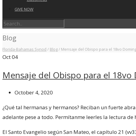
GIVE NOW
Blog
Florida-Bahamas Synod
/
Blog
/
Mensaje del Obispo para el 18vo Doming
Oct
04
Mensaje del Obispo para el 18vo
October 4, 2020
¿Qué tal hermanas y hermanos? Reciban un fuerte abrazo 
adelante pese a todo. Permítanme leerles la lectura de 
El Santo Evangelio según San Mateo, el capítulo 21 (vv3