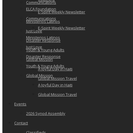
Communications
ELCA Foundation
E-Spirit Weekly Newsletter
Communications
Ministerios Latinos
E-Spirit Weekly Newsletter
Just Love
Ministerios Latinos
Disaster Response
Just Love
Youth & Young Adults
Disaster Response
Global Mission
Youth & Young Adults
A Joyful Day in Haiti
Global Mission
Global Mission Travel
A Joyful Day in Haiti
Global Mission Travel
Events
2026 Synod Assembly
Contact
Classifieds