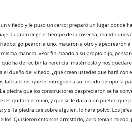
un viñedo y le puso un cerco; preparó un lugar donde hace
viaje. Cuando llegó el tiempo de la cosecha, mandó unos c
riados: golpearon a uno, mataron a otro y apedrearon a 
la misma manera. »Por fin mandó a su propio hijo, pensan
s el que ha de recibir la herencia; matémoslo y nos queda
a el dueño del viñedo, ¿qué creen ustedes que hará con 
os labradores que le entreguen a su debido tiempo la par
La piedra que los constructores despreciaron se ha convert
e les quitará el reino, y que se le dará a un pueblo que 
 si la piedra cae sobre alguien, lo hará polvo. Los jefes 
llos. Quisieron entonces arrestarlo, pero tenían miedo, 