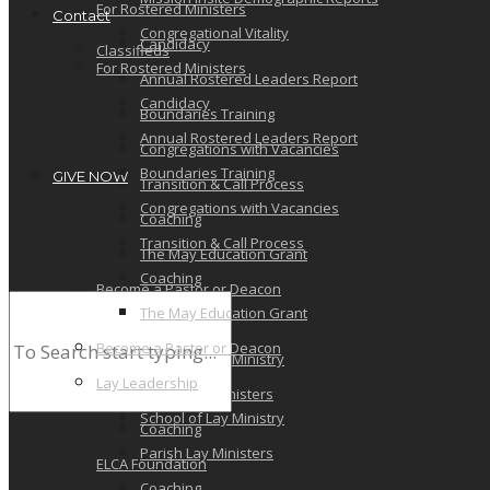
For Rostered Ministers
Contact
Congregational Vitality
Candidacy
Classifieds
For Rostered Ministers
Annual Rostered Leaders Report
Candidacy
Boundaries Training
Annual Rostered Leaders Report
Congregations with Vacancies
Boundaries Training
GIVE NOW
Transition & Call Process
Congregations with Vacancies
Coaching
Transition & Call Process
The May Education Grant
Coaching
Become a Pastor or Deacon
The May Education Grant
Lay Leadership
Become a Pastor or Deacon
School of Lay Ministry
Lay Leadership
Parish Lay Ministers
School of Lay Ministry
Coaching
Parish Lay Ministers
ELCA Foundation
Coaching