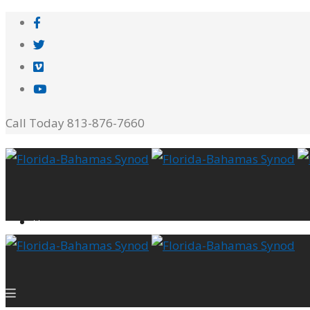
Call Today 813-876-7660
Home