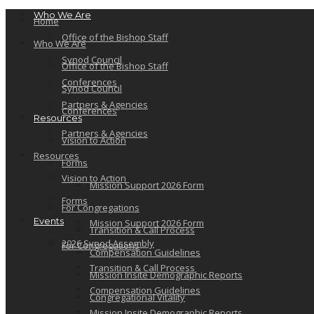
Who We Are
Home
Office of the Bishop Staff
Who We Are
Synod Council
Office of the Bishop Staff
Conferences
Synod Council
Partners & Agencies
Conferences
Resources
Partners & Agencies
Vision to Action
Resources
Forms
Vision to Action
Mission Support 2026 Form
Forms
For Congregations
Events
Mission Support 2026 Form
Transition & Call Process
2026 Synod Assembly
For Congregations
Compensation Guidelines
Transition & Call Process
Mission Insite Demographic Reports
Compensation Guidelines
Congregational Vitality
Mission Insite Demographic Reports