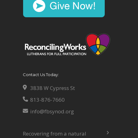
Contact Us Today:
3838 W Cypress St
813-876-7660
info@fbsynod.org
Recovering from a natural